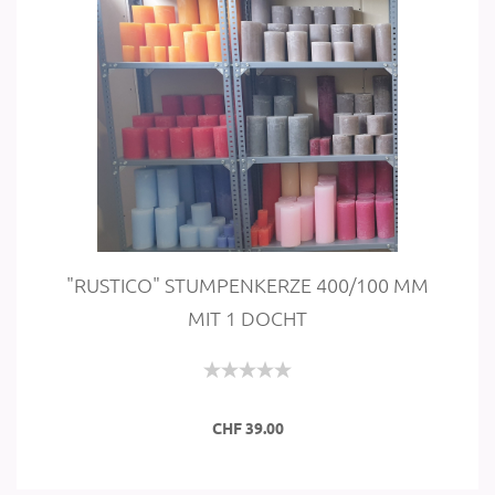
"RUSTI­CO" STUM­PEN­KER­ZE 400/100 MM
MIT 1 DOCHT
CHF 39.00