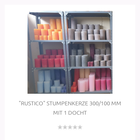
"RUSTI­CO" STUM­PEN­KER­ZE 300/100 MM
MIT 1 DOCHT