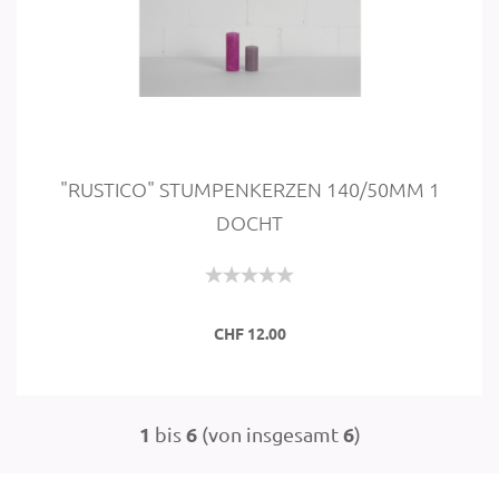
"RUSTI­CO" STUM­PEN­KER­ZEN 140/50MM 1
DOCHT
CHF 12.00
1
6
6
bis
(von insgesamt
)