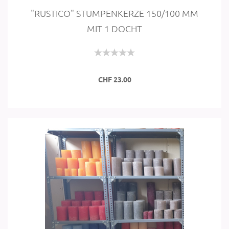
"RUSTI­CO" STUM­PEN­KER­ZE 150/100 MM
MIT 1 DOCHT
CHF 23.00