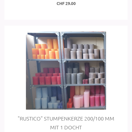
CHF 29.00
"RUSTI­CO" STUM­PEN­KER­ZE 200/100 MM
MIT 1 DOCHT