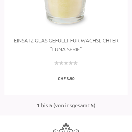
EIN­SATZ GLAS GE­FÜLLT FÜR WACHS­LICH­TER
"LUNA SERIE"
CHF 3.90
1
5
5
bis
(von insgesamt
)