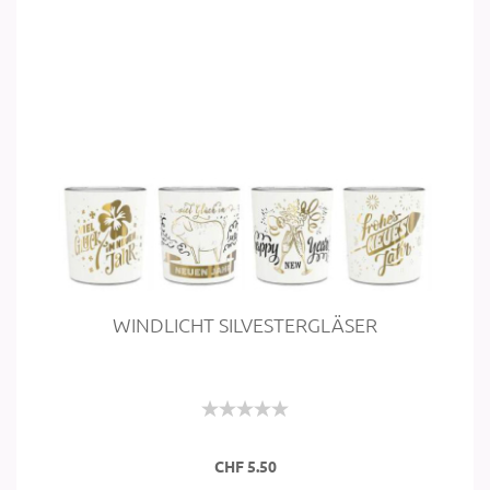
WIND­LICHT SIL­VES­TER­GLÄ­SER
CHF 5.50