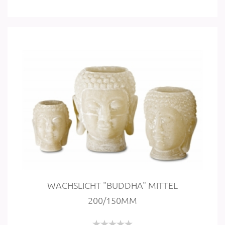
WACHS­LICHT "BUD­DHA" MIT­TEL
200/150MM