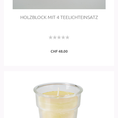
HOLZ­BLOCK MIT 4 TEE­LICHT­EIN­SATZ
CHF 48.00