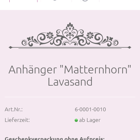
An­hän­ger "Mat­tern­horn"
La­va­sand
Art.Nr.:
6-0001-0010
Lieferzeit:
ab Lager
Geschenkverpackung ohne Aufpreis: