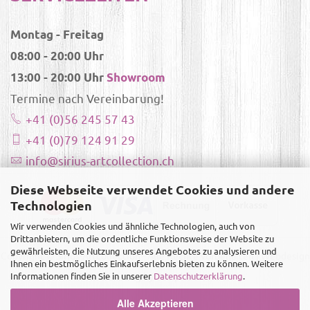
Montag - Freitag
08:00 - 20:00 Uhr
13:00 - 20:00 Uhr
Showroom
Termine nach Vereinbarung!
+41 (0)56 245 57 43
+41 (0)79 124 91 29
info@sirius-artcollection.ch
Diese Webseite verwendet Cookies und andere
Technologien
Wir verwenden Cookies und ähnliche Technologien, auch von
Drittanbietern, um die ordentliche Funktionsweise der Website zu
gewährleisten, die Nutzung unseres Angebotes zu analysieren und
Copyright ©
Sirius-Artcollection
- Alle Rechte vorbehalten |
Webdesign
Ihnen ein bestmögliches Einkaufserlebnis bieten zu können. Weitere
& Realisierung by Templatestore.ch
Informationen finden Sie in unserer
Datenschutzerklärung
.
Alle Akzeptieren