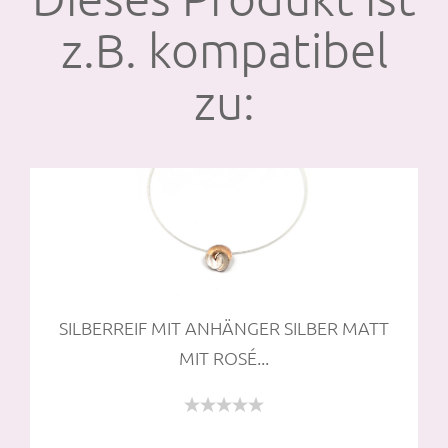
z.B. kompatibel
zu:
SIL­BER­REIF MIT AN­HÄN­GER SIL­BER MATT
MIT ROSÉ...