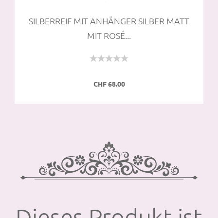
SIL­BER­REIF MIT AN­HÄN­GER SIL­BER MATT
MIT ROSÉ...
CHF 68.00
Dieses Produkt ist