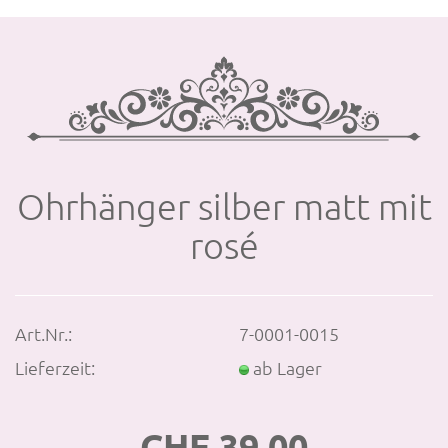
Ohr­hän­ger sil­ber matt mit
rosé
Art.Nr.:
7-0001-0015
Lieferzeit:
ab Lager
CHF 39.00