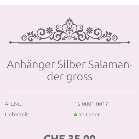
An­hän­ger Sil­ber Sa­la­man­
der gross
Art.Nr.:
15-0001-0017
Lieferzeit:
ab Lager
CHF 35.00