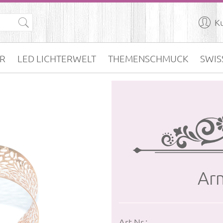

K
R
LED LICHTERWELT
THEMENSCHMUCK
SWIS
Arm
Art.Nr.: