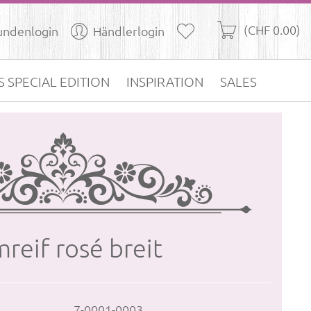
(CHF 0.00)
undenlogin
Händlerlogin
S SPECIAL EDITION
INSPIRATION
SALES
­reif rosé breit
7-0001-0003