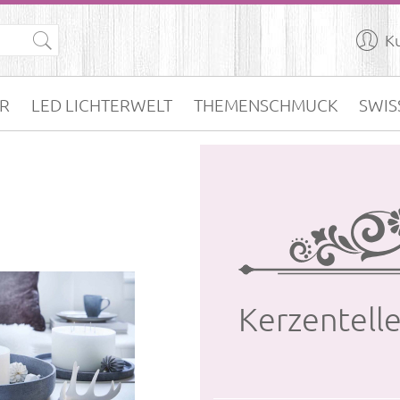

K
R
LED LICHTERWELT
THEMENSCHMUCK
SWIS
Kerz­en­tel