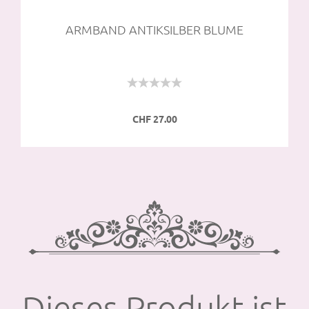
ARM­BAND AN­TIK­SIL­BER BLUME
CHF 27.00
Dieses Produkt ist