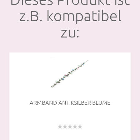
z.B. kompatibel
zu:
ARM­BAND AN­TIK­SIL­BER BLUME