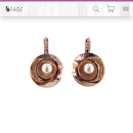


