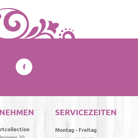
RNEHMEN
SERVICEZEITEN
Artcollection
Montag - Freitag
denweg 20