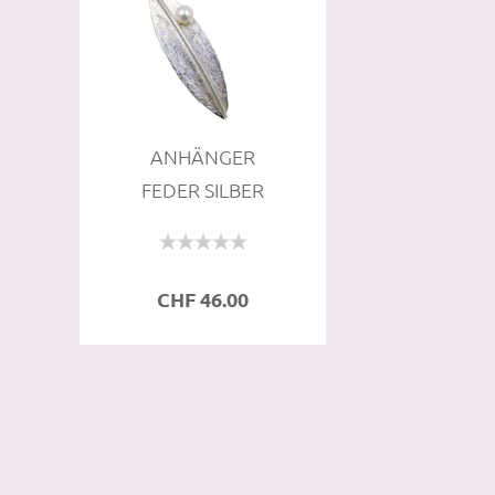
AN­HÄN­GER
FEDER SIL­BER
MATT UND
PERLE
CHF 46.00