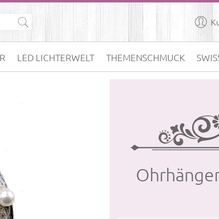

K
R
LED LICHTERWELT
THEMENSCHMUCK
SWIS
Ohr­hän­ger