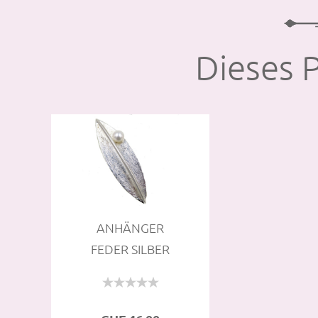
Dieses P
AN­HÄN­GER
FEDER SIL­BER
MATT UND
PERLE