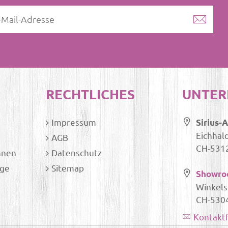
RECHTLICHES
UNTE
Impressum
Sirius-
Eichhal
AGB
CH-5312
nnen
Datenschutz
ege
Sitemap
Showr
Winkels
CH-530
Kontakt