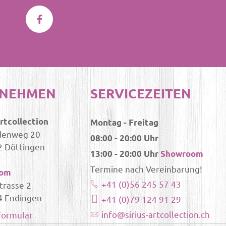
RNEHMEN
SERVICEZEITEN
Artcollection
Montag - Freitag
denweg 20
08:00 - 20:00 Uhr
 Döttingen
13:00 - 20:00 Uhr
Showroom
Termine nach Vereinbarung!
oom
+41 (0)56 245 57 43
trasse 2
4 Endingen
+41 (0)79 124 91 29
info@sirius-artcollection.ch
formular