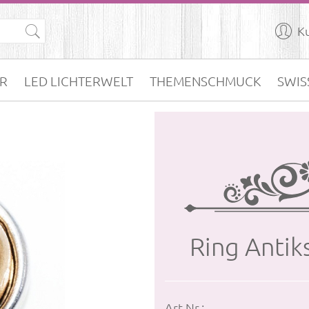

K
R
LED LICHTERWELT
THEMENSCHMUCK
SWIS
Ring An­tik
Art.Nr.: