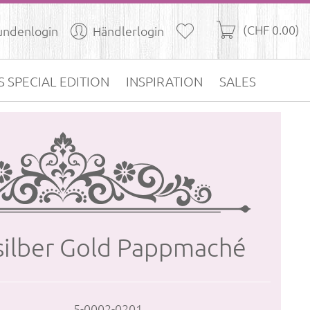
(CHF 0.00)
undenlogin
Händlerlogin
S SPECIAL EDITION
INSPIRATION
SALES
­sil­ber Gold Papp­maché
5-0002-0201