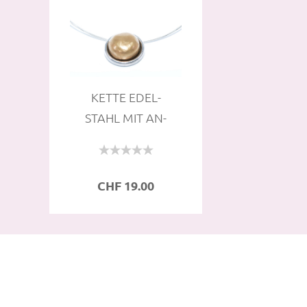
KETTE EDEL­
STAHL MIT AN­
HÄN­GER GOLD
PAPP­MACHÉ...
CHF 19.00