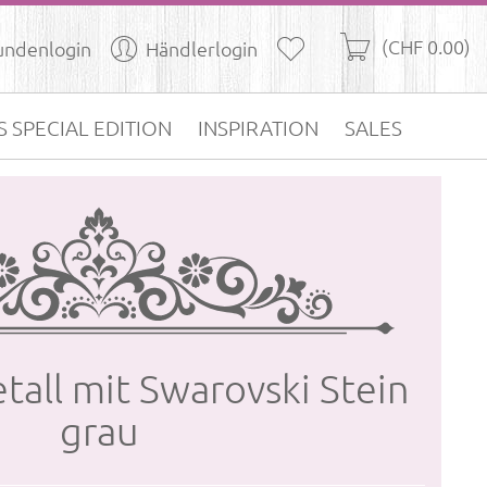
(CHF 0.00)
undenlogin
Händlerlogin
S SPECIAL EDITION
INSPIRATION
SALES
tall mit Swa­rov­ski Stein
grau