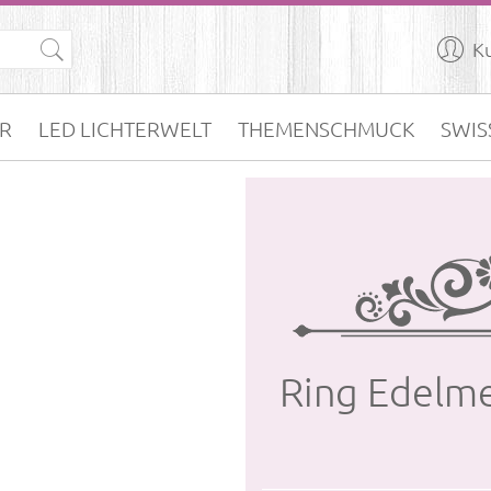

K
R
LED LICHTERWELT
THEMENSCHMUCK
SWIS
Ring Edel­me­