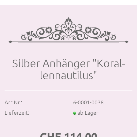
Sil­ber An­hän­ger "Ko­ral­
lennau­ti­lus"
Art.Nr.:
6-0001-0038
Lieferzeit:
ab Lager
CHF 114.00