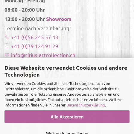
Montag - Freitag
08:00 - 20:00 Uhr
13:00 - 20:00 Uhr
Showroom
Termine nach Vereinbarung!
+41 (0)56 245 57 43
+41 (0)79 124 91 29
info@sirius-artcollection.ch
Diese Webseite verwendet Cookies und andere
Technologien
Wir verwenden Cookies und ähnliche Technologien, auch von
Drittanbietern, um die ordentliche Funktionsweise der Website zu
gewährleisten, die Nutzung unseres Angebotes zu analysieren und
Copyright ©
Sirius-Artcollection
- Alle Rechte vorbehalten |
Webdesign
Ihnen ein bestmögliches Einkaufserlebnis bieten zu können. Weitere
& Realisierung by Templatestore.ch
Informationen finden Sie in unserer
Datenschutzerklärung
.
Alle Akzeptieren
Weitere Informationen